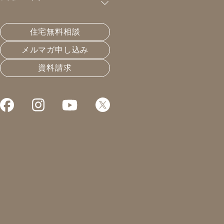
果の新常識！断熱との違いと費
住宅無料相談
用対効果を岐阜の事例で検証
メルマガ申し込み
資料請求