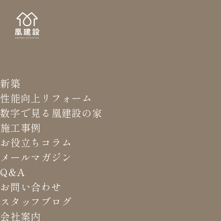
新築
HOME BUIL
お役立
性能向上リフォーム
数字で見る凰建設の家
施工事例
お役立ちコラム
メールマガジン
HOME
>
お役立ちコラム
>
【専門家が数値で解説】遮熱効
Q&A
果の新常識！断熱との違いと費用対効果を岐阜の事例で検証
お問い合わせ
スタッフブログ
会社案内
【専門家が数値で解説】遮熱効