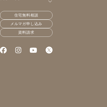
TOTO岐阜ショールーム
住宅無料相談
2月28日・
3月
1日はTOTO岐
メルマガ申し込み
阜ショールームにて「
おかげさま感
資料請求
謝祭
」です
第18回目を迎えました「おかげさま
感謝祭」！ラインナップは…！！
☆洗剤・ビール・お米などが当たるお楽しみ大抽
選会
☆
ダッチオーブン
での料理実演会
☆ハンドマッサージ
☆
IHヒーター料理教室
☆輪投げゲーム
などなど、ご家族みなさまで楽しめる要素満載で
す！