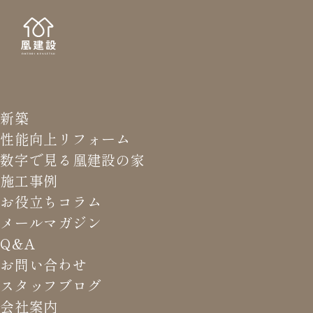
新築
NE
お知
性能向上リフォーム
数字で見る凰建設の家
施工事例
お役立ちコラム
メールマガジン
HOME
>
お知らせ
>
第18回 おかげさま感謝祭 in TOTO
Q&A
岐阜ショールーム
お問い合わせ
スタッフブログ
会社案内
第18回 おかげさま感謝祭 in