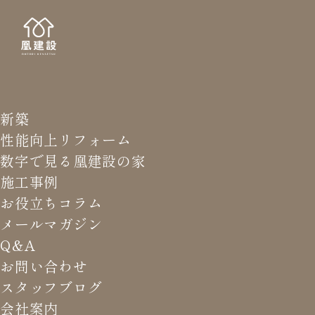
新築
NE
お知
性能向上リフォーム
数字で見る凰建設の家
施工事例
お役立ちコラム
メールマガジン
HOME
>
お知らせ
>
完成内覧会のご案内【8/20(土)、
Q&A
8/21(日)】【終了しました】
お問い合わせ
スタッフブログ
会社案内
完成内覧会のご案内