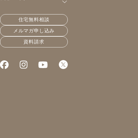
【8/20(土)、8/21(日)】【終了し
住宅無料相談
ました】
メルマガ申し込み
資料請求
＊完成内覧会＊
開催
8月20日(土)、8月21日(日) 10時～17時
日8
(完全予約制)