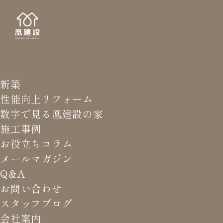
新築
NE
お知
性能向上リフォーム
数字で見る凰建設の家
施工事例
お役立ちコラム
メールマガジン
HOME
>
お知らせ
>
12/22(日) 第21回 冬の感謝祭
Q&A
お問い合わせ
スタッフブログ
12/22(日) 第21回 冬の感謝祭
会社案内