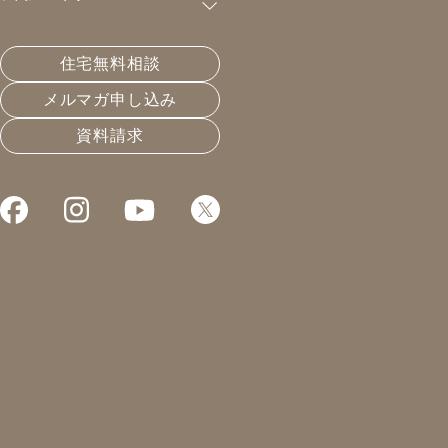
第21回目の「冬の感謝祭」を開催します！
住宅無料相談
2024年12月22日(日) 9:30～13:00
メルマガ申し込み
場所：凰建設(株)
資料請求
オーナー様、お打合せ中の方、凰建設にご興味のある
方、地域の皆様、
ぜひご家族であそびに来てくださいね♪
駐車場は4ヶ所ございます。ご確認の上、ご来場くださ
いませ。