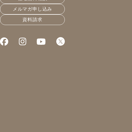
メルマガ申し込み
資料請求
家を安く建
家を建てる時に、やっぱ
「どのくらいお金が掛か
1
住宅の平均価格と