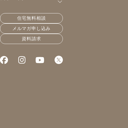
害時に自宅待機できる家を建て
住宅無料相談
よう
メルマガ申し込み
資料請求
こんにちは。凰建設代表取締役の森です。
日本は地震や台風、豪雨など、いつ災害が起きてもおか