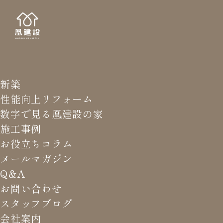
新築
HOME BUIL
お役立
性能向上リフォーム
数字で見る凰建設の家
施工事例
お役立ちコラム
メールマガジン
HOME
>
お役立ちコラム
>
避難した時点で防災は失敗！災
Q&A
害時に自宅待機できる家を建てよう
お問い合わせ
スタッフブログ
会社案内
避難した時点で防災は失敗！災