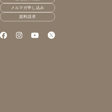
メルマガ申し込み
資料請求
念願のスト
3年前に出会ってから、
スイス製、トーンヴェル
聞いたことない！という
それもそのはず。日本で
惚れ込んだ点