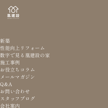
新築
PORT
施工
性能向上リフォーム
数字で見る凰建設の家
施工事例
お役立ちコラム
メールマガジン
HOME
>
施工事例
>
小下がりリビングでくつろぐ和モダン
Q&A
の家
お問い合わせ
スタッフブログ
小下がりリビングでく
会社案内