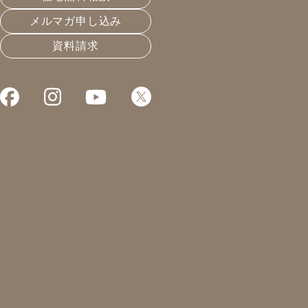
メルマガ申し込み
資料請求
【生づくりの
催いたしま
新型コロナウイルスの感
前回のweb内覧会が好