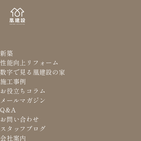
新築
NE
お知
性能向上リフォーム
数字で見る凰建設の家
施工事例
お役立ちコラム
メールマガジン
HOME
>
お知らせ
>
全国の工務店さんとインスタライブ
Q&A
【コラボ】します！
お問い合わせ
スタッフブログ
会社案内
全国の工務店さんとインスタラ