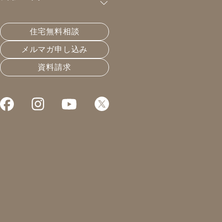
イブ【コラボ】します！
住宅無料相談
皆様こんにちは！
メルマガ申し込み
今回は森亨介と全国の工務店さんのインスタライブの告
資料請求
知です。
2日間とも内容が変わります。是非ご覧ください♪
5月28日（木）19：00～ ＠kousuke__mori