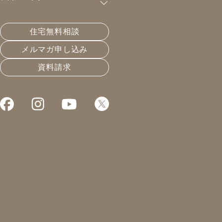
すべて
リノベ
住宅無料相談
断熱
未分類
メルマガ申し込み
水回り
太陽光発電
資料請求
長持ち
構造
デザイン
パッシブハウス
長持ち
デザイン
新築
2025.11.02
日本と世界の住宅
換気
2025.11.03
焼杉外壁の魅力とデメ
パッシブデザインで叶え
リット！選ぶ前に知りた
デザイン
パッシブハウス
る岐阜の快適な住まいと
かった経年変化のこと
は？失敗しない新築の考
新築
空調
え方
節約