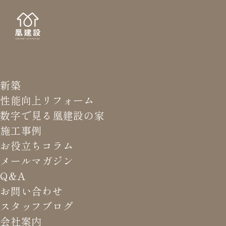
新築
PORT
施工
性能向上リフォーム
数字で見る凰建設の家
施工事例
お役立ちコラム
メールマガジン
HOME
>
施工事例
>
空調計画まで自由設計の三角屋根の家
Q&A
お問い合わせ
空調計画まで自由設計
スタッフブログ
会社案内