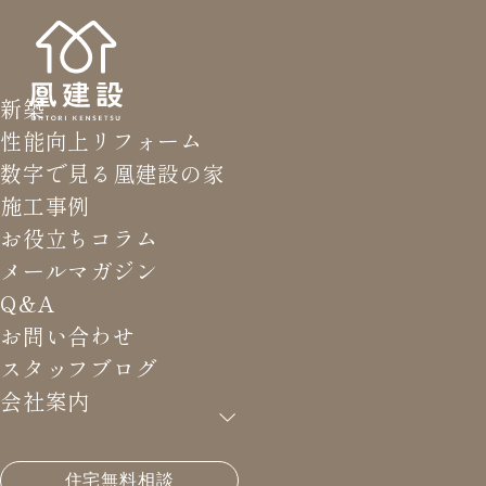
新築
性能向上リフォーム
数字で見る凰建設の家
施工事例
お役立ちコラム
メールマガジン
Q&A
お問い合わせ
スタッフブログ
会社案内
HOME
>
施工事例
>
孫たちが遊びに来る平屋 木造の
住宅無料相談